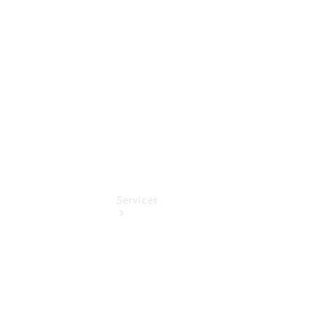
vereinbaren
Telefon:
034243
3200
Services
Übersicht