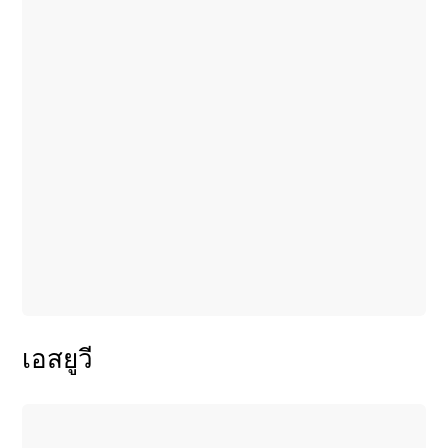
เอสยูวี