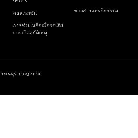
โบรชัวร์และ
ราคา
ซื้อรถมือ
สอง
รถยนต์มือ
สองสภาพดี
Mercedes
me Store
การจองการ
นัดหมาย
การบริการ
นัดหมาย
เพื่อทดลอง
ขับ
ออกแบบ
รถยนต์ของ
คุณ